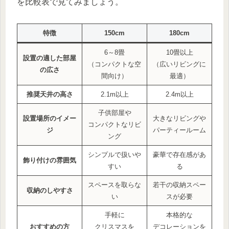
を比較表で見てみましょう。
特徴
150cm
180cm
6～8畳
10畳以上
設置の適した部屋
（コンパクトな空
（広いリビングに
の広さ
間向け）
最適）
推奨天井の高さ
2.1m以上
2.4m以上
子供部屋や
設置場所のイメー
大きなリビングや
コンパクトなリビ
ジ
パーティールーム
ング
シンプルで扱いや
豪華で存在感があ
飾り付けの雰囲気
すい
る
スペースを取らな
若干の収納スペー
収納のしやすさ
い
スが必要
手軽に
本格的な
おすすめの方
クリスマスを
デコレーションを