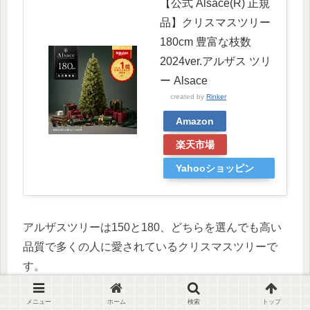
【公式 Alsace(R) 正規
品】クリスマスツリー
180cm 豊富な枝数
2024ver.アルザス ツリ
ー Alsace
created by
Rinker
Amazon
楽天市場
Yahooショッピン
グ
アルザスツリーは150と180、どちらを選んでも高い
品質で多くの人に愛されているクリスマスツリーで
す。
メニュー
ホーム
検索
トップ
自分のライフスタイルや部屋の広さにぴったりのサ