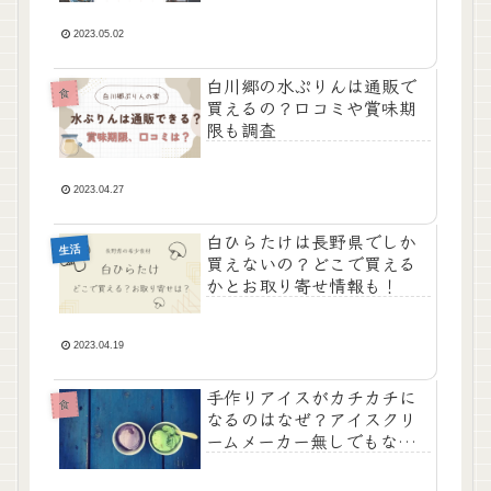
2023.05.02
白川郷の水ぷりんは通販で
食
買えるの？口コミや賞味期
限も調査
2023.04.27
白ひらたけは長野県でしか
生活
買えないの？どこで買える
かとお取り寄せ情報も！
2023.04.19
手作りアイスがカチカチに
食
なるのはなぜ？アイスクリ
ームメーカー無しでもなめ
らかなアイスを作る方法