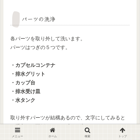
パーツの洗浄
各パーツを取り外して洗います。
パーツはつぎの５つです。
・カプセルコンテナ
・排水グリット
・カップ台
・排水受け皿
・水タンク
取り外すパーツが結構あるので、文字にしてみると
お手入れが面倒だな～と感じる方もいるかもしれま
せん。
メニュー
ホーム
検索
トップ