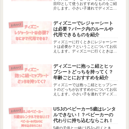
目印として使うおすすめなものをご紹
介します。小さい子連れでディズニー
に行くとき、ベビーカーに何か目印を
つけたほうがいいのか考えますよ
ね。・同じようなベビーカーが多くて
ディズニーでレジャーシート
お出かけ
どれが自分のかわからなくなる・どう
は必要？パーク内のルールや
いうも...
代用できるものを紹介
ディズニーに行くときにレジャーシー
トは必要か？ということについてお伝
えします。ディズニーに行くときはな
るべく荷物を増やしたくないし、レジ
ャーシートを持っていくか迷いますよ
ね。この記事では、レジャーシートは
ディズニーに抱っこ紐とヒッ
お出かけ
必ず必要か？ということと代用できる
プシートどっちを持ってく？
ア...
年齢ごとにおすすめを紹介
ディズニーでは抱っこ紐とヒップシー
トのどっちがおすすめかについてお伝
えします。小さい子を連れてディズニ
ーに行くときにこんなことで悩みませ
んか？・歩くようになったからヒップ
シートが便利かな？・寝てしまう事を
USJのベビーカー5歳はレンタ
お出かけ
考えると抱っこ紐がいいのかな？・抱
ルできない！？ベビーカーの
っ...
代わりに持ち込むならこれ！
5歳の子供と一緒にUSJへ行くとき、