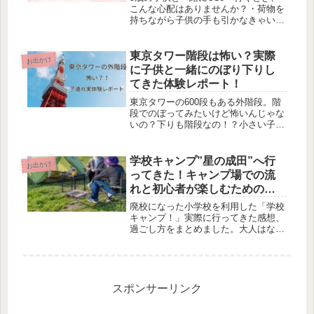
こんな心配はありませんか？・荷物を
持ちながら子供の手も引かなきゃいけ
ない…・疲れて途中でぐずってしまっ
たら大変！・USJのベビーカーレンタ
ルは何歳まで？・ベビーカー代わりに
東京タワー階段は怖い？実際
お出かけ
USJで使えるものは？5歳だと、...
に子供と一緒にのぼり下りし
てきた体験レポート！
東京タワーの600段もある外階段。階
段でのぼってみたいけど怖いんじゃな
いの？下りも階段なの！？小さい子供
でも大丈夫？と心配もありますよね。
そこで今回は実体験をもとにレポート
します。高所恐怖症の夫と、高所ぜん
学校キャンプ”星の成田”へ行
お出かけ
ぜん平気な私、8歳、4歳の子供の4...
ってきた！キャンプ場での流
れと初心者が楽しむための注
意点も！
廃校になった小学校を利用した「学校
キャンプ！」実際に行ってきた感想、
過ごし方をまとめました。大人はなん
だか懐かしく、子供は学校にお泊りし
ているようでワクワク♪家族での思い
出作りに最適です。レンタル品や無料
アクティビティもあり、キャンプ初心
者、お楽しめること間違いなしです。
スポンサーリンク