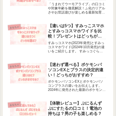
「うまれてウーモアライブ」の口コミ
や対象年齢を徹底解説！ふ化のリアル
さやお世話遊びが楽しめる最新知育玩
具。メリット・デメリット、料金、購
入先も詳しく紹介。子どもへのプレゼ
ント選びに役立つ情報満載！
【違いは5つ】すみっこスマホ
おもちゃ
とすみっコスマホワイドを比
較！プレゼントはどっちがい
い？
すみっコスマホ(2023年発売)とすみっ
コスマホワイド(2024年10月発売)の違
いをご紹介します。 すみっコぐらし
のキャラクターたちと一緒に遊べる、
子供向けの玩具スマートフォン。2024
年10月に「すみっコスマホワイド」が
【迷わず選べる】ポケモンパ
おもちゃ
発売されました。...
ソコンEXとプラスの決定的違
い！どっちがおすすめ？
ポケモンパソコンEXとポケモンパソ
コンプラスの違いをお伝えします。
2024年に発売された最新のポケモンゲ
ットパソコンEX。前モデルの「マウ
スでゲットパソコンプラス」と何が違
うのか気になりますよね。そこで「ポ
【体験レビュー】ぷにるんず
おもちゃ
ケモンパソコンEX」と「ポケモン...
ぷにすたるの口コミ！電池の
持ちは？男の子も楽しめる？