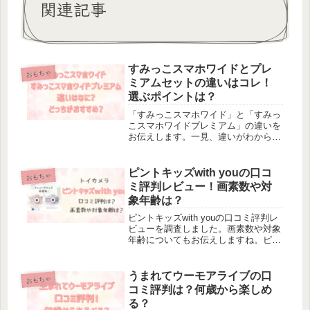
関連記事
すみっこスマホワイドとプレ
おもちゃ
ミアムセットの違いはコレ！
選ぶポイントは？
「すみっこスマホワイド」と「すみっ
こスマホワイドプレミアム」の違いを
お伝えします。一見、違いがわからな
いのでどっちがいいのか迷うこともあ
りますよね。そこでどこがちがうのか
を簡単にまとめてみました。すみっこ
ピントキッズwith youの口コ
おもちゃ
スマホワイドとプレミアムの違いは
ミ評判レビュー！画素数や対
「付...
象年齢は？
ピントキッズwith youの口コミ評判レ
ビューを調査しました。画素数や対象
年齢についてもお伝えしますね。ピン
トキッズwith youの口コミでは、一部
ネガティブな意見もありましたが全体
的には次のようなポジティブな意見が
うまれてウーモアライブの口
おもちゃ
多いですよ＾＾・かわ...
コミ評判は？何歳から楽しめ
る？