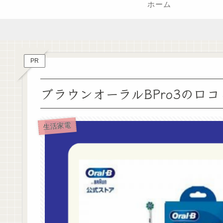
ホーム
PR
ブラウンオーラルBPro3の
生活家電