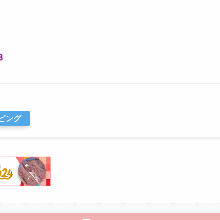
３
ッピング