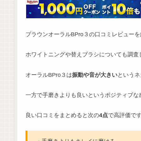
ブラウンオーラルBPro３の口コミレビュー
ホワイトニングや替えブラシについても調査
オーラルBPro３は
振動や音が大きい
というネ
一方で手磨きよりも良いというポジティブな
良い口コミをまとめると次の
4点
で高評価で