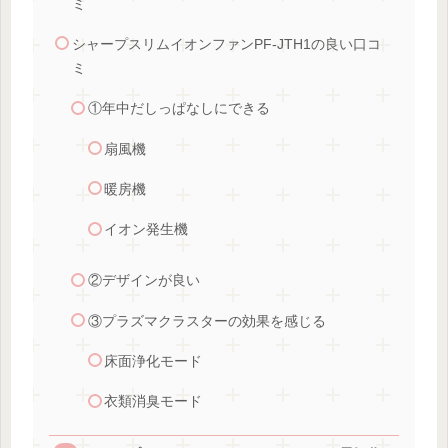
ミ
シャープスリムイオンファンPF-JTH1の良い口コ
ミ
①年中だしっぱなしにできる
扇風機
暖房機
イオン発生機
②デザインが良い
③プラズマクラスターの効果を感じる
床面浄化モード
衣類消臭モード