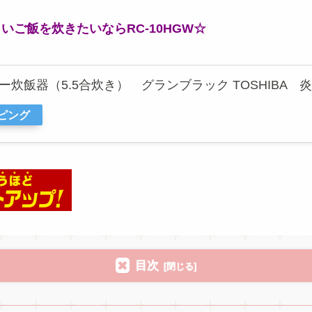
ご飯を炊きたいならRC-10HGW☆
ャー炊飯器（5.5合炊き） グランブラック TOSHIBA 炎匠
ッピング
目次