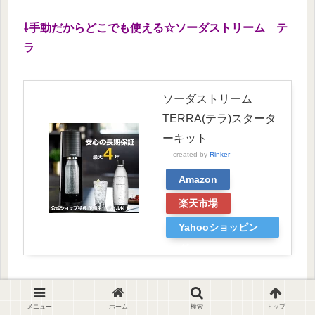
⇩手動だからどこでも使える☆ソーダストリーム テ
ラ
ソーダストリーム
TERRA(テラ)スタータ
ーキット
created by
Rinker
Amazon
楽天市場
Yahooショッピン
グ
⇩電動で操作もボタンを押すだけワンタッチ☆Eテラ
メニュー
ホーム
検索
トップ