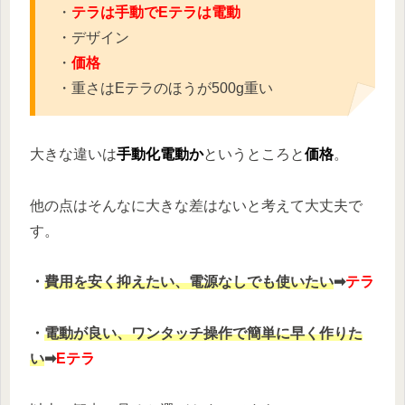
・
テラは手動でEテラは電動
・デザイン
・
価格
・重さはEテラのほうが500g重い
大きな違いは
手動化電動か
というところと
価格
。
他の点はそんなに大きな差はないと考えて大丈夫で
す。
・
費用を安く抑えたい、電源なしでも使いたい
➡
テラ
・
電動が良い、ワンタッチ操作で簡単に早く作りた
い
➡
Eテラ