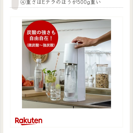
④重さはEテラのほうが500g重い