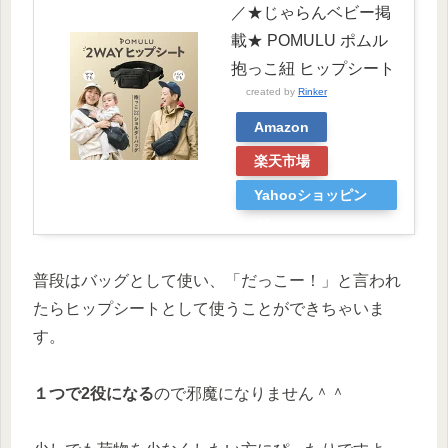
／★じゃらんベビー掲
載★ POMULU ポムル
抱っこ紐 ヒップシート
created by
Rinker
Amazon
楽天市場
Yahooショッピン
グ
普段はバッグとして使い、「だっこー！」と言われ
たらヒップシートとして使うことができちゃいま
す。
１つで2役になる
ので邪魔になりません＾＾