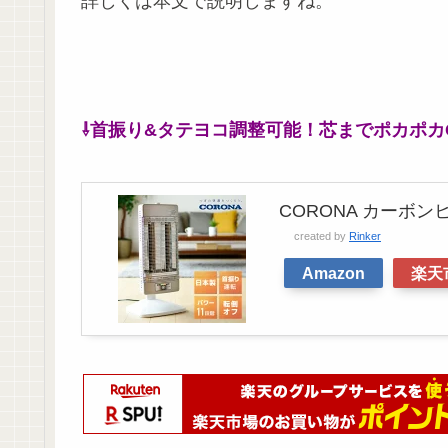
詳しくは本文で説明しますね。
⇩首振り&タテヨコ調整可能！芯までポカポカCO
CORONA カーボンヒータ
created by
Rinker
Amazon
楽天