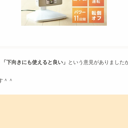
、
「下向きにも使えると良い」
という意見がありました
す＾＾